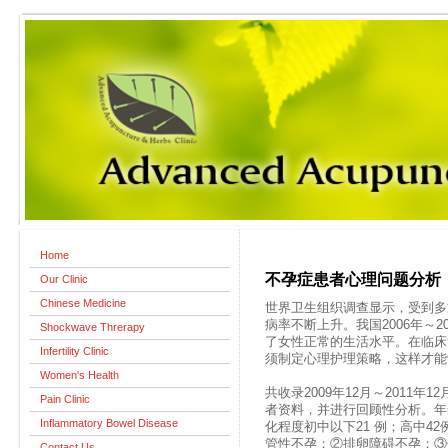
Home
不孕症患者心理问题分析
Our Clinic
Chinese Medicine
世界卫生组织调查显示，受到多
病率不断上升。我国2006年～2
Shockwave Threrapy
了女性正常的生活水平。在临床
Infertility Clinic
须制定心理护理策略，这样才能
Women's Health
共收录2009年12月～2011
Pain Clinic
者资料，并进行回顾性分析。年龄
Inflammatory Bowel Disease
化程度初中以下21 例；高中4
管性不孕；②排卵障碍不孕；③
Contact Us