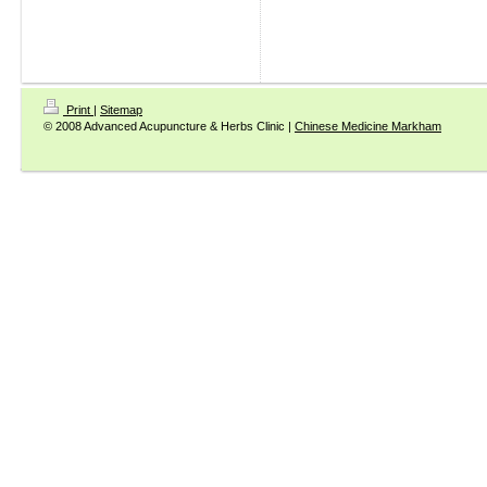
Print
|
Sitemap
© 2008 Advanced Acupuncture & Herbs Clinic |
Chinese Medicine Markham