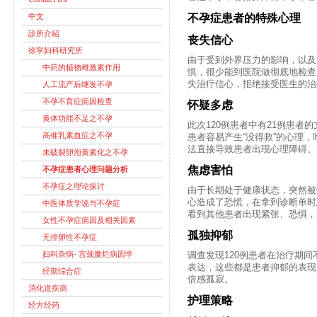
不孕症患者的特殊心理
中文
診所介紹
丧失信心
徐寜妇科研究所
由于受到外界压力的影响，以及
中药的植物雌激素作用
惧，很少能到医院做彻底地检查
失治疗信心，拒绝接受医生的治
人工流产后继发不孕
不孕不育症病因检查
怀疑多虑
黄体功能不足之不孕
此次120例患者中有21例患者
高催乳素血症之不孕
患者容易产生“没得救”的心理
法直接导致患者出现心理障碍。
未破裂卵泡黄素化之不孕
焦虑害怕
不孕症患者心理问题分析
不孕症之理论探讨
由于长期处于健康状态，突然被
心造成了恐慌，在拿到诊断单时
中医体质学说与不孕症
看到其他患者出现紧张、恐惧，
女性不孕症病因及相关因素
孤独抑郁
无排卵性不孕症
妇科杂病- 宫颈糜烂病因学
调查发现120例患者在治疗期
表达，这些都是患者抑郁的表现
经期综合症
倍感孤寂。
消化道疾病
护理策略
经方经药