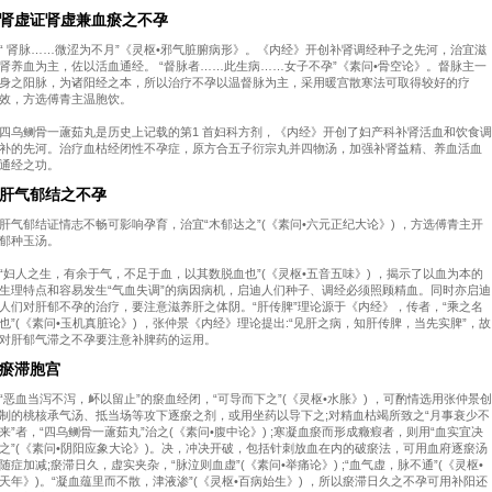
肾虚证肾虚兼血瘀之不孕
“ 肾脉……微涩为不月”《灵枢•邪气脏腑病形》。《内经》开创补肾调经种子之先河，治宜滋
肾养血为主，佐以活血通经。 “督脉者……此生病……女子不孕”《素问•骨空论》。督脉主一
身之阳脉，为诸阳经之本，所以治疗不孕以温督脉为主，采用暖宫散寒法可取得较好的疗
效，方选傅青主温胞饮。
四乌鲗骨一藘茹丸是历史上记载的第1 首妇科方剂，《内经》开创了妇产科补肾活血和饮食调
补的先河。治疗血枯经闭性不孕症，原方合五子衍宗丸并四物汤，加强补肾益精、养血活血
通经之功。
肝气郁结之不孕
肝气郁结证情志不畅可影响孕育，治宜“木郁达之”(《素问•六元正纪大论》) ，方选傅青主开
郁种玉汤。
“妇人之生，有余于气，不足于血，以其数脱血也”(《灵枢•五音五味》) ，揭示了以血为本的
生理特点和容易发生“气血失调”的病因病机，启迪人们种子、调经必须照顾精血。同时亦启迪
人们对肝郁不孕的治疗，要注意滋养肝之体阴。“肝传脾”理论源于《内经》，传者，“乘之名
也”(《素问•玉机真脏论》) ，张仲景《内经》理论提出:“见肝之病，知肝传脾，当先实脾”，故
对肝郁气滞之不孕要注意补脾药的运用。
瘀滞胞宫
“恶血当泻不泻，衃以留止”的瘀血经闭，“可导而下之”(《灵枢•水胀》) ，可酌情选用张仲景创
制的桃核承气汤、抵当场等攻下逐瘀之剂，或用坐药以导下之;对精血枯竭所致之“月事衰少不
来”者，“四乌鲗骨一藘茹丸”治之(《素问•腹中论》) ;寒凝血瘀而形成癥瘕者，则用“血实宜决
之”(《素问•阴阳应象大论》)。决，冲决开破，包括针刺放血在内的破瘀法，可用血府逐瘀汤
随症加减;瘀滞日久，虚实夹杂，“脉泣则血虚”(《素问•举痛论》) ;“血气虚，脉不通”(《灵枢•
天年》)。“凝血蕴里而不散，津液渗”(《灵枢•百病始生》) ，所以瘀滞日久之不孕可用补阳还