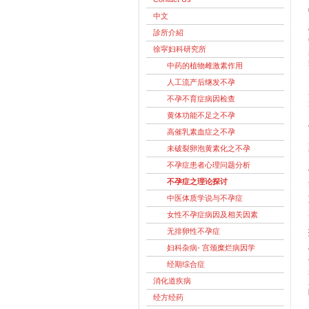
中文
診所介紹
徐寜妇科研究所
中药的植物雌激素作用
人工流产后继发不孕
不孕不育症病因检查
黄体功能不足之不孕
高催乳素血症之不孕
未破裂卵泡黄素化之不孕
不孕症患者心理问题分析
不孕症之理论探讨
中医体质学说与不孕症
女性不孕症病因及相关因素
无排卵性不孕症
妇科杂病- 宫颈糜烂病因学
经期综合症
消化道疾病
经方经药