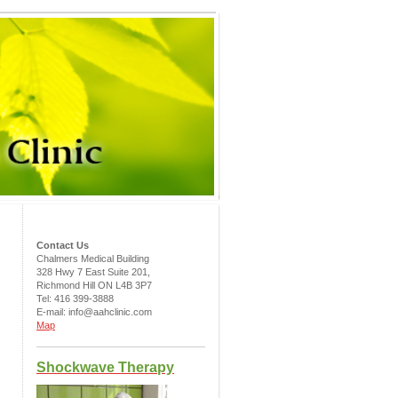
Contact Us
Chalmers Medical Building
328 Hwy 7 East Suite 201,
Richmond Hill ON L4B 3P7
Tel: 416 399-3888
E-mail: info@aahclinic.com
Map
Shockwave Therapy