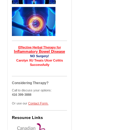
，
Effective Herbal Therapy for
Inflammatory Bowel Disease
NO Surgery!
Carolyn XU Treats Ulcer Colitis
Successfully
Considering Therapy?
Call to discuss your options:
416 399-3888
Or use our
Contact Form.
Resource Links