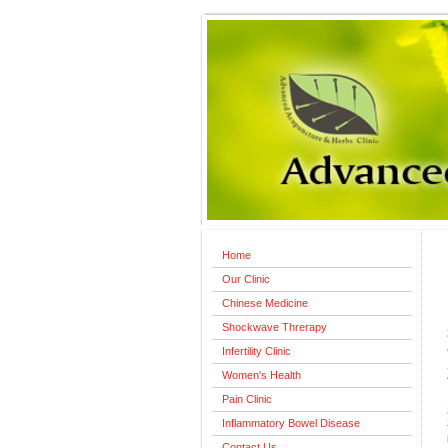
Home
Our Clinic
Chinese Medicine
Shockwave Threrapy
Infertility Clinic
Women's Health
Pain Clinic
Inflammatory Bowel Disease
Contact Us