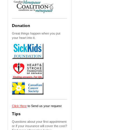
Donation
Great things happen when you put
your heart into it.
Click Here
to Send us your request
Tips
Questions about your first appointment
or if your insurance will cover the cost?