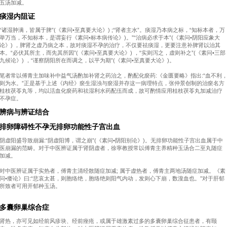
五汤加减。
痰湿内阻证
“诸湿肿满，皆属于脾”(《素问•至真要大论》) ;“肾者主水”。痰湿乃本病之标，“知标本者，万
举万当，不知标本，是谓妄行《素问•标本病传论》)。”“治病必求于本”(《素问•阴阳应象大
论》) ，脾肾之虚乃病之本，故对痰湿不孕的治疗，不仅要祛痰湿，更要注意补脾肾以治其
本。“必伏其所主，而先其所因”(《素问•至真要大论》) ，“实则泻之，虚则补之”(《素问•三部
九候论》) ，“谨察阴阳所在而调之，以平为期”(《素问•至真要大论》)。
笔者常以傅青主加味补中益气汤酌加补肾之药治之，酌配化瘀药:《金匮要略》指出:“血不利
则为水。”正是基于上述《内经》瘀生湿浊与瘀湿并存这一病理特点，张仲景创制的治瘀名方
桂枝茯苓丸等，均以活血化瘀药和祛湿利水药配伍而成，故可酌情应用桂枝茯苓丸加减治疗
不孕症。
辨病与辨证结合
排卵障碍性不孕无排卵功能性子宫出血
阴虚阳盛导致崩漏:“阴虚阳博，谓之崩”(《素问•阴阳别论》)。无排卵功能性子宫出血属于中
医崩漏的范畴。对于中医辨证属于肾阴虚者，徐寧教授常以傅青主养精种玉汤合二至丸随症
加减。
对中医辨证属于实热者，傅青主清经散随症加减; 属于虚热者，傅青主两地汤随症加减。《素
问•痿论》曰:“悲哀太甚，则胞络绝，胞络绝则阳气内动，发则心下崩，数溲血也。”对于肝郁
所致者可用开郁种玉汤。
多囊卵巢综合症
肾热，亦可见如经前风疹块、经前痤疮，或属于雄激素过多的多囊卵巢综合征患者，有颐