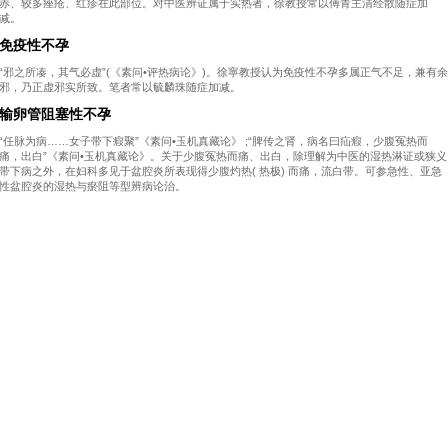
赤、较多痤疮、红疹在此部位。对中医辨证属于实热者，徐教授常以傅青主清经散随症加
减。
免疫性不孕
“邪之所凑，其气必虚”(《素问•评热病论》)。徐寧教授认为免疫性不孕多属正气不足，兼有余
邪，乃正虚邪实所致。笔者常以毓麟珠随症加减。
输卵管阻塞性不孕
“任脉为病……女子带下瘕聚”《素问•玉机真藏论》 ;“脾传之肾，病名曰疝瘕，少腹冤热而
痛，出白”《素问•玉机真藏论》。关于少腹冤热而痛、出白，除理解为中医的湿热淋证或狭义
带下病之外，在妇科多见于盆腔炎所表现得少腹灼热( 热极) 而痛，流白带。可参急性、亚急
性盆腔炎的湿热与瘀阻等型辨病论治。