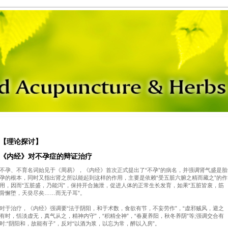
【理论探讨】
《内经》对不孕症的辩证治疗
不孕、不育名词始见于《周易》，《内经》首次正式提出了“不孕”的病名，并强调肾气盛是胎
孕的根本，同时又指出肾之所以能起到这样的作用，主要是依赖“受五脏六腑之精而藏之”的作
用，因而“五脏盛，乃能泻”，保持开合施泄，促进人体的正常生长发育，如果“五脏皆衰，筋
骨懈堕，天癸尽矣……而无子耳”。
对于治疗，《内经》强调要“法于阴阳，和于术数，食欲有节，不妄劳作”，“虚邪贼风，避之
有时，恬淡虚无，真气从之，精神内守”，“积精全神”，“春夏养阳，秋冬养阴”等;强调交合有
时:“阴阳和，故能有子”，反对“以酒为浆，以忘为常，醉以入房”。