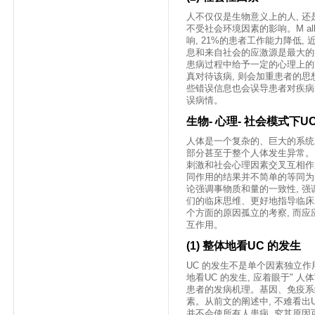
人不仅仅是生物意义上的人, 还
不受社会环境因素的影响。M alle
响, 21%的患者工作能力降低,
息和来自社会的应激源是最大的病
患病过程中给予一定的心理上的支
真对待该病, 则会加重患者的思
些错误信息也会误导患者对疾病的
误病情。
生物- 心理- 社会模式下U
人体是一个复杂的、巨大的系统
部分甚至于整个人体发生异常。
刺激和社会心理因素交叉互相作
同作用的结果并不简单的等同为
论强调事物质和量的一致性, 强
们的临床思维、更好地指导临床
个方面的原因孤立的考察, 而
互作用。
(1) 整体地看UC 的发生
UC 的发生不是单个因素独立作
地看UC 的发生, 应着眼于" 人
患者的发病机理。基因、免疫系
素。从前文的阐述中, 不难看出
并不会使所有人患病, 究其原