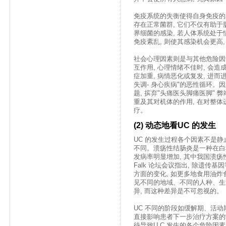
免疫系统的失衡使得自身免疫的发
存在正常菌群, 它们不仅有助于
界细菌的感染, 若人体系统处于
免疫紊乱, 则使其感染机会更高,
社会心理因素则是与其他危险因
互作用, 心理情绪不佳时, 会
症加重, 病情恶化或复发, 进而
失调- 身心疾病"的恶性循环。因
题, 摈弃"头痛医头脚痛医脚" 
重及其对机体的作用, 在对整
疗。
(2) 动态地看UC 的发生
UC 的发生过程各个因素不是静止
不同。溃疡性结肠炎是一种在白种
发病率明显增加, 其中我国溃疡性结肠
Falk 论坛会议指出, 除遗传
方面的变化, 如更多地食用油炸
见不同的地域、不同的人种、生
异, 而这种差异是不可忽视的。
UC 不同的阶段如缓解期、活动
直接影响患者下一步治疗方案的
待导致U C 发生的各个危险因素