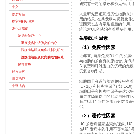
研究有一定的指导和预见作用, 
中文
大量研究已证明溃疡性结肠炎( ulcer
診所介紹
用的结果, 在其发病与反复发作
徐寜妇科研究所
理因素也占有举足轻重的作用。
消化道疾病
统论对UC的防治有着重要作用
结肠炎治疗中心
生物医学因素
重度溃疡性结肠炎的治疗
（1）免疫性因素
溃疡性结肠炎免疫机制的研究
近年来, 自身免疫在UC 的发
溃疡性结肠炎发病的危险因素
与结肠内的自身抗原结合, 杀伤靶
慢性胃炎
S 表型和纤维蛋白的沉积的免疫
疫复合物引起。
经方经药
痛症治疗
细胞因子在调节肠道免疫中有着重要
中醫格言
IL - 1β ) 和抑炎性因子( 如I
细胞因子和抑炎性因子表达水平不
而导致肠道炎症的启动与慢性化。
有层CD14 阳性细胞百分数显著高
强。
（2）遗传性因素
UC 的发病呈家族聚集现象, U
在UC 发病中的作用不容忽视[ 4