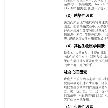
的患病率可能占40%, 父母遗传子
色体与UC 易感相关。Jes s K. Ya
LA- DR2 相关联, 则进一步提
（3）感染性因素
虽然尚未发现与该病有特异性关联
因素。但是动物实验中, 大多数
群内环境发生改变时则迅速发生炎
细菌发生易位, 使得炎症发生,
应, 局部炎症介质对组织造成损
（4）其他生物医学因素
饮食如: 大量肉类、牛奶的摄取
与UC 的发生有关; 哺乳方式:
于幼儿肠道建立正常的免疫机制有
的发生有一定的联系。
社会心理因素
疾病产生的原因不是单一的, 社
化同样会对机体产生影响。随着
病的发生发展中的作用越来越来明显
喜、怒、忧、思、悲、恐、惊) 
的发生中, 积极的情绪( 如喜) 
其产生不同的作用。
（1）心理性因素