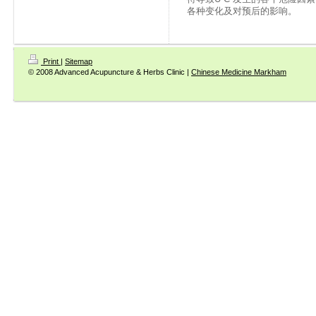
各种变化及对预后的影响。
Print
|
Sitemap
© 2008 Advanced Acupuncture & Herbs Clinic |
Chinese Medicine Markham