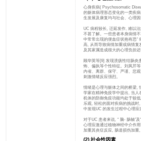
心身疾病( Psychosomatic
的躯体病理形态变化的一类疾病[ 
生发展及康复均与社会、心理因
UC 病程较长, 迁延发作, 难
不甚了解。一些患者本身病情不重
中常常出现的便血症状抱有恐“ 癌
高, 从而导致病情加重或病情复
及其家属造成很大的心理负担还
顾华英等[9] 发现溃疡性结肠
怖、偏执等个性特征。刘凤芹等[
内省、离群、保守、严谨、悲观,
刺激情绪反应强烈。
情绪是心理与躯体之间的桥梁,
学家在精神免疫学中提出, 当人
机体的防御免疫功能均处于较低的
乐观, 轻松的面对疾病的挑战时,
中发现UC 的发生过程中心理
对于UC 患者来说, “ 脑- 肠轴
心理应激通过植物神经中介作用
加重其炎症反应, 肠道损伤加重,
(2) 社会性因素