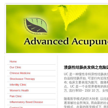
Home
溃疡性结肠炎发病之危险
Our Clinic
Chinese Medicine
UC 是一种慢性非特异性结肠炎
自远段结肠开始, 可逆行向近段
Shockwave Threrapy
布; 临床主要表现为腹泻、腹痛
Infertility Clinic
点。UC 是一个全世界都有的疾病,
Women's Health
万, 流行率50~ 150/ 10 万
Pain Clinic
随着医学模式的巨大转变, 以往
Inflammatory Bowel Disease
逐渐被社会所淘汰, 而由新的社会
学模式。在新的医学模式下, 
Contact Us