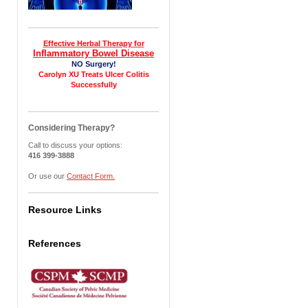
Effective Herbal Therapy for
Inflammatory Bowel Disease
NO Surgery!
Carolyn XU Treats Ulcer Colitis
Successfully
Considering Therapy?
Call to discuss your options:
416 399-3888
Or use our
Contact Form.
Resource Links
References