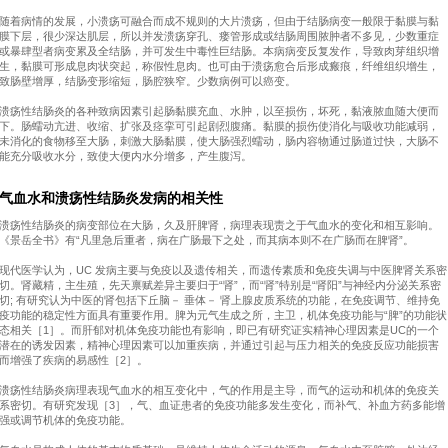
随着病情的发展，小溃疡可融合而成不规则的大片溃疡，但由于结肠病变一般限于黏膜与黏
膜下层，很少深达肌层，所以并发溃疡穿孔、瘘管形成或结肠周围脓肿者不多见，少数重症
或暴肆型者病变累及全结肠，并可发生中毒性巨结肠。本病病变反复发作，导致肉芽组织增
生，黏膜可形成息肉状突起，称假性息肉。也可由于溃疡愈合后形成瘢痕，纤维组织增生，
致肠壁增厚，结肠变形缩短，肠腔狭窄。少数病例可以癌变。
溃疡性结肠炎的各种致病因素引起肠黏膜充血、水肿，以至损伤，坏死，黏液脓血随大便而
下。肠蠕动亢进、收缩、扩张及痉挛可引起剧烈腹痛。黏膜的损伤使消化与吸收功能减弱，
未消化的食物移至大肠，刺激大肠黏膜，使大肠强烈蠕动，肠内容物通过肠道过快，大肠不
能充分吸收水分，致使大便内水分增多，产生腹泻。
气血水和溃疡性结肠炎发病的相关性
溃疡性结肠炎的病变部位在大肠，久及肝脾肾，病理表现责之于气血水的变化和相互影响。
《景岳全书》有“凡里急后重者，病在广肠最下之处，而其病本则不在广肠而在脾肾”。
现代医学认为，UC 发病主要与免疫以及遗传相关，而遗传素质和免疫失调与中医脾肾关系密
切。肾藏精，主生殖，先天禀赋差异主要归于“肾”，而“肾”特别是“肾阳”与神经内分泌关系密
切; 有研究认为中医的肾包括下丘脑－ 垂体－ 肾上腺皮质系统的功能，在免疫调节、维持免
疫功能的稳定性方面具有重要作用。脾为元气生成之所，主卫，机体免疫功能与“脾”的功能状
态相关［1］。而肝郁对机体免疫功能也有影响，即已有研究证实精神心理因素是UC的一个
潜在的诱发因素，精神心理因素可以加重疾病，并通过引起与压力相关的免疫反应功能损害
而增强了疾病的易感性［2］。
溃疡性结肠炎病理表现气血水的相互变化中，气的作用是主导，而气的运动和机体的免疫关
系密切。有研究发现［3］，气、血证患者的免疫功能多发生变化，而补气、补血方药多能增
强或调节机体的免疫功能。