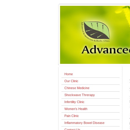
Home
Our Clinic
Chinese Medicine
Shockwave Threrapy
Infertility Clinic
Women's Health
Pain Clinic
Inflammatory Bowel Disease
Contact Us