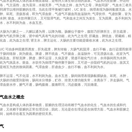
气血水是构成人体的基本物质基础，是维持人体生命活动的源泉。气血水内至脏腑，外达经
络，气主温煦，血为濡润，水能充养，“气为血之帅，血为气之母，津血同源”，气血水三者共
同调节以维持脏腑的生理。当此生理平衡被打破时，UC 发生，病理表现为肠间黏膜充血、水
肿、坏死、溃疡形成，即为气滞血瘀，气虚气不摄血而血溢脉外; 气滞饮停、气虚饮聚，皆为
水肿; 瘀血、水饮停聚日久，又可阻滞气机。气和血水之间互为发生，互为因果。血不利则为
水，水不利则为血，水血互患。
大肠为六腑之一，六腑以通为用，以降为顺。肠腑位于腹中，腹部乃肝脾所主，肝主疏泄，
脾为气机升降之枢，肾中精气具有气化的功能，此为气之生理; 肝藏血，脾统血，肾藏精，精
化血，此为血之生理; 肾主水，脾主运化，大肠的主要功能是吸收水液，此为水之生理。
UC 可由多种因素而诱发，肝失疏泄，脾失转输，大肠气机阻滞，血行不畅，血行迟缓而瘀滞
于肠间络脉，则为瘀血。脾虚，脾不统血，气不摄血，血溢脉外，可见溃疡出血。此皆为气
病及血。肝郁克脾，脾虚，脾不运湿，久病及肾，肾虚不能化气行水，水停肠间而为水肿。
此为气病及水。瘀血、水饮作为病理产物停聚于肠间，又可进一步阻碍气机的运动，故其又
是相互为患的致病因素。气滞血瘀，肝虚血少，血行不畅，血不利则为水。
脾不运湿，气不化湿，水不利则为血。血水互患，肠间病理表现肠黏膜缺血、坏死、水肿，
大肠的功能受到影响，肠间水分增多，贮存、排泄大便功能失常，水粪杂下，并走肠间。气
滞血瘀水停，腑气不通，肠鸣腹痛，腹痛即泻，泻必腹痛，泻后痛缓。
气血水之概念
气血水是构成人体的基本物质，脏腑的生理活动有赖于气血水的化生，气血水的生成和代
谢，又依赖于脏腑的正常生理活动，因此，无论是在生理还是在病理方面，气血水和脏腑之
间，始终存在着互为因果的密切关系。
气