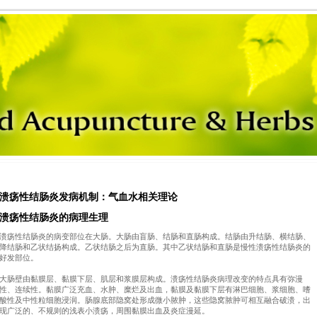
溃疡性结肠炎发病机制：气血水相关理论
溃疡性结肠炎的病理生理
溃疡性结肠炎的病变部位在大肠。大肠由盲肠、结肠和直肠构成。结肠由升结肠、横结肠、
降结肠和乙状结扬构成。乙状结肠之后为直肠。其中乙状结肠和直肠是慢性溃疡性结肠炎的
好发部位。
大肠壁由黏膜层、黏膜下层、肌层和浆膜层构成。溃疡性结肠炎病理改变的特点具有弥漫
性、连续性。黏膜广泛充血、水肿、糜烂及出血，黏膜及黏膜下层有淋巴细胞、浆细胞、嗜
酸性及中性粒细胞浸润。肠腺底部隐窝处形成微小脓肿，这些隐窝脓肿可相互融合破溃，出
现广泛的、不规则的浅表小溃疡，周围黏膜出血及炎症漫延。