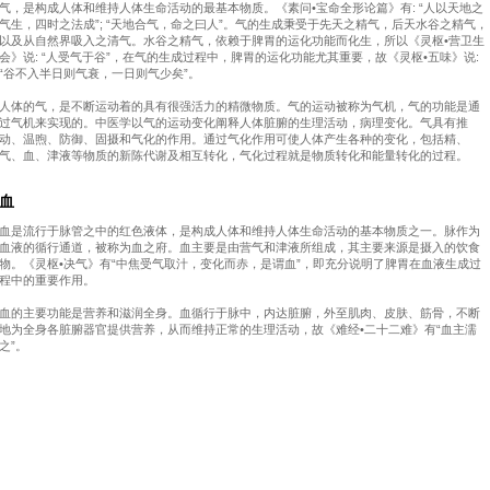
气，是构成人体和维持人体生命活动的最基本物质。《素问•宝命全形论篇》有: “人以天地之
气生，四时之法成”; “天地合气，命之曰人”。气的生成秉受于先天之精气，后天水谷之精气，
以及从自然界吸入之清气。水谷之精气，依赖于脾胃的运化功能而化生，所以《灵枢•营卫生
会》说: “人受气于谷”，在气的生成过程中，脾胃的运化功能尤其重要，故《灵枢•五味》说:
“谷不入半日则气衰，一日则气少矣”。
人体的气，是不断运动着的具有很强活力的精微物质。气的运动被称为气机，气的功能是通
过气机来实现的。中医学以气的运动变化阐释人体脏腑的生理活动，病理变化。气具有推
动、温煦、防御、固摄和气化的作用。通过气化作用可使人体产生各种的变化，包括精、
气、血、津液等物质的新陈代谢及相互转化，气化过程就是物质转化和能量转化的过程。
血
血是流行于脉管之中的红色液体，是构成人体和维持人体生命活动的基本物质之一。脉作为
血液的循行通道，被称为血之府。血主要是由营气和津液所组成，其主要来源是摄入的饮食
物。《灵枢•决气》有“中焦受气取汁，变化而赤，是谓血”，即充分说明了脾胃在血液生成过
程中的重要作用。
血的主要功能是营养和滋润全身。血循行于脉中，内达脏腑，外至肌肉、皮肤、筋骨，不断
地为全身各脏腑器官提供营养，从而维持正常的生理活动，故《难经•二十二难》有“血主濡
之”。