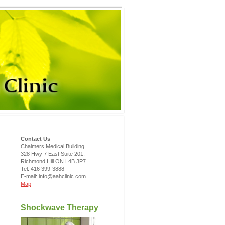
Contact Us
Chalmers Medical Building
328 Hwy 7 East Suite 201,
Richmond Hill ON L4B 3P7
Tel: 416 399-3888
E-mail: info@aahclinic.com
Map
Shockwave Therapy