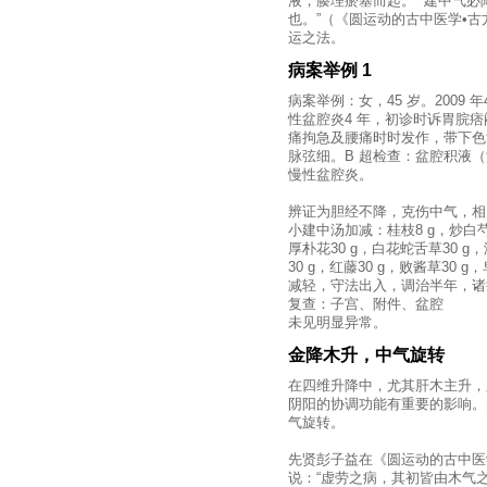
液，腠理瘀塞而起。”“建中气必
也。”（《圆运动的古中医学•
运之法。
病案举例 1
病案举例：女，45 岁。2009 
性盆腔炎4 年，初诊时诉胃脘
痛拘急及腰痛时时发作，带下色
脉弦细。B 超检查：盆腔积液（
慢性盆腔炎。
辨证为胆经不降，克伤中气，相
小建中汤加减：桂枝8 g，炒白芍20
厚朴花30 g，白花蛇舌草30 g，
30 g，红藤30 g，败酱草30 
减轻，守法出入，调治半年，诸
复查：子宫、附件、盆腔
未见明显异常。
金降木升，中气旋转
在四维升降中，尤其肝木主升，
阴阳的协调功能有重要的影响。
气旋转。
先贤彭子益在《圆运动的古中医
说：“虚劳之病，其初皆由木气