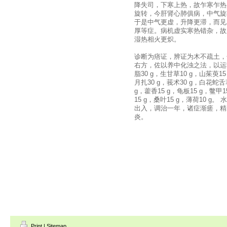
降失司，下寒上热，故乍寒乍热
旋转，今肝肾心肺俱病，中气旋
于是中气更虚，升降更滞，而见
厚等症。病机虚实寒热错杂，故
湿热相火更炽。
诊断为痞证，辨证为木不疏土，
右方，佐以养中化浊之法，以运
脂30 g，生甘草10 g，山茱萸15
月扎30 g，莪术30 g，白花蛇舌草
g，藿香15 g，龟板15 g，鳖甲
15 g，桑叶15 g，薄荷10 
出入，调治一年，诸症渐瘥，精
炎。
Print
|
Sitemap