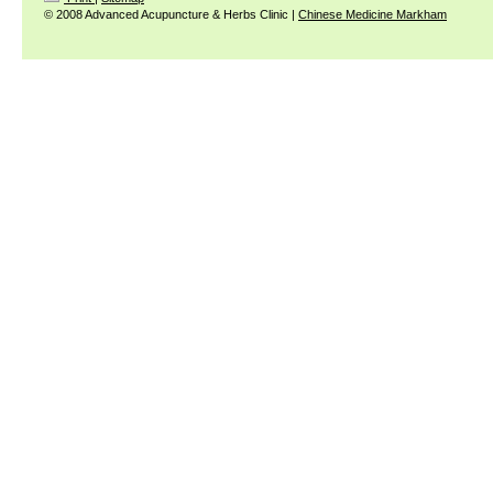
© 2008 Advanced Acupuncture & Herbs Clinic |
Chinese Medicine Markham