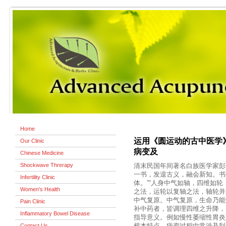
Home
运用《圆运动的古中医学
Our Clinic
病变及
Chinese Medicine
Shockwave Threrapy
清末民国年间著名白族医学家彭子
一书，发遑古义，融会新知。书
Infertility Clinic
体。”“人身中气如轴，四维如
Women's Health
之法，运轮以复轴之法，轴轮并运
中气复原。中气复原，生命乃能
Pain Clinic
补中药者，皆调理四维之升降，
Inflammatory Bowel Disease
指导意义。例如慢性萎缩性胃炎
Contact Us