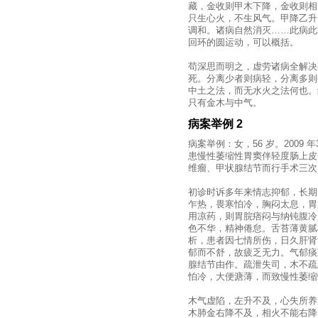
藏，金收则甲木下降，金收则相
只生心火，不生风气。甲降乙升
调和。诸病自然消灭……此病此
回环的圆运动，可以概括。
苟深思而明之，虚劳诸病全解决
死。分离少者则病轻，分离多则
中土之法，而无水火之法何也。
只有金木与中气 。
病案举例 2
病案举例：女，56 岁。2009 
患慢性萎缩性胃窦伴轻度肠上皮
维瘤、甲状腺结节而行手术三次
初诊时诉多年来情志抑郁，长期
乍热，畏寒怕冷，胸闷太息，胃
用凉药，则胃脘痞闷与纳钝腹冷
色不华，精神倦怠。舌苔薄黄腻
析，患者因七情所伤，日久肝肾
郁而不舒，故疲乏无力。气郁痰
腺结节由作。疏泄失司，木不疏
怕冷，大便溏薄，而致慢性萎缩
木气虚陷，左升不及，心失所养
木肺金右降不及，相火不能右降