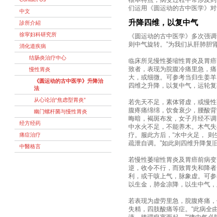
根本特点，病变过程中常涉及到
们运用《圆运动的古中医学》对
中文
升降四维，以复中气
診所介紹
徐寜妇科研究所
《圆运动的古中医学》多次强调
则中气旋转。”为我们从肝肺胆
消化道疾病
结肠炎治疗中心
临床所见慢性萎缩性胃炎及胃癌
致者，表现为脘腹冷痛里急，痛
慢性胃炎
大，或细微。可参考当归生姜羊
《圆运动的古中医学》升降治
四维之升降，以复中气，运轮复
法
从心论治“焦虑型胃炎”
若先天不足，素体肾虚，或慢性
腹疼痛绵绵，饮食衰少，腰酸背
幽门螺杆菌与慢性胃炎
晦暗，褐斑布发，女子月经不调
经方经药
中水火不足，不能养木。木气失
痛症治疗
疗。服此方后，“水中火足， 
疏泄自调。”如此则四维升降复
中醫格言
若慢性萎缩性胃炎及胃癌前病变
逆，收令不行，而致胃失和降者
利，或干咳上气，脉象虚。可参
以生金，肺金凉降，以生中气，
若表现为虚劳里急，脘腹疼痛，
失精，四肢酸痛等症。“此病全