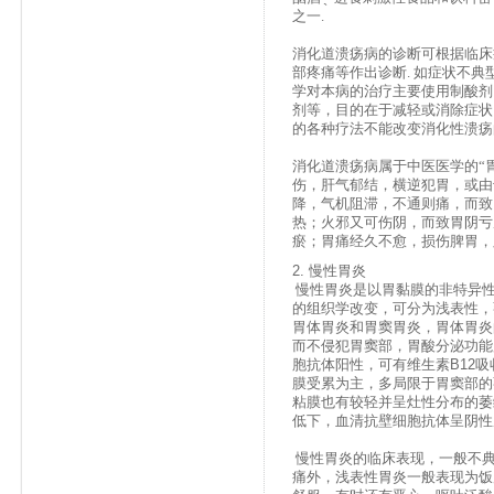
之一.
消化道溃疡病的诊断可根据临床
部疼痛
等作出诊断. 如症状不典
学对本病的治疗主要使用制酸剂
剂等，目的在于减轻或消除症状
的各种疗法不能改变消化性溃疡
消化道溃疡病属于中医医学的“胃
伤，肝气郁结，横逆犯胃，
或由
降，气机阻滞，不通则痛，而致
热；火邪又可伤阴，而致胃阴亏
瘀；胃痛经久不愈，损伤脾胃，
2.
慢性胃炎
慢性胃炎是以胃黏膜的非特异
的组织学改变，可分为浅表性，
胃体胃炎和胃窦胃炎，胃体胃炎
而不侵犯胃窦部，胃酸分泌功能
胞抗体阳性，可有维生素
B12
吸
膜受累为主，多局限于胃窦部的
粘膜也有较轻并呈灶性分布的萎
低下，血清抗壁细胞抗体呈阴性
慢性胃炎的临床表现，一般不
痛外，浅表性胃炎一般表现为饭