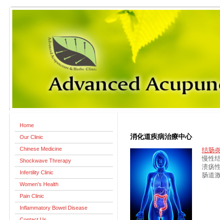
Home
消化道疾病治療中心
Our Clinic
Chinese Medicine
结肠
慢性
Shockwave Threrapy
溃疡
Infertility Clinic
肠道
Women's Health
Pain Clinic
Inflammatory Bowel Disease
Contact Us