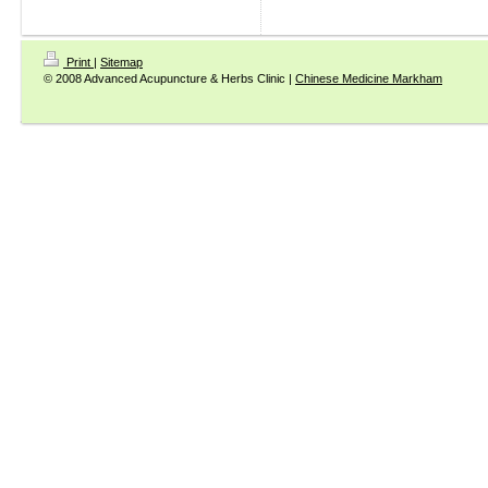
Print
|
Sitemap
© 2008 Advanced Acupuncture & Herbs Clinic |
Chinese Medicine Markham