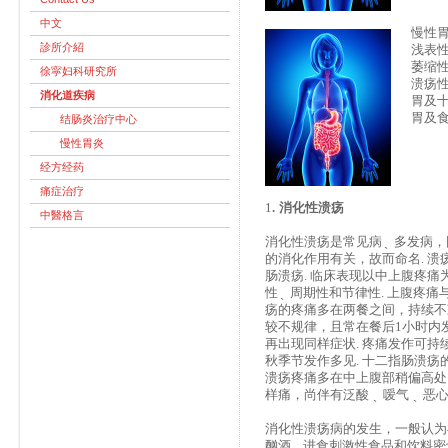
中文
慢性
診所介紹
浅表
萎缩
徐寜妇科研究所
溃疡
消化道疾病
胃及
胃及
结肠炎治疗中心
慢性胃炎
经方经药
痛症治疗
1
.
消化性溃疡
中醫格言
消化性溃疡是常见病
多发病，
的消化作用有关，故而命名. 
肠溃疡. 临床表现以中上腹疼
性
周期性和节律性. 上腹疼痛
疡的疼痛多在两餐之间，持续不
较不规律，且常在餐后
1
小时内
再出现同样症状. 疼痛发作可持
秋季节发作多见. 十二指肠溃
溃疡疼痛多在中上腹部稍偏高处
样痛，尚伴有泛
酸
̖
嗳气
̖
恶
消化性溃疡病的发生，一般认为
酗酒
进食刺激性食品和饮料密切