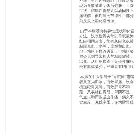
舒服，有时还有恶心，呕吐泛酸
现为食欲减退，饭后饱胀，上腹
症状；肥厚性胃炎则以顽固性上
痛缓解，但疼痛无节律性；部分
为反复上消化道出血。
由于本病没有特异性症状和体
方法。浅表性胃炎常以胃窦最为
红白相间改变，常有灰白色或黄
粘膜充血，水肿，糜烂和出血。
坦，粘膜下血管透见，但粘膜颜
胃炎见到异常粗大的粘膜皱襞，
出血。活组织检查可见炎性细胞
炎有腺体减少，严重者有幽门腺
本病在中医学属于“胃脘痛”范
者又互为影响，而致胃痛。饮食
横逆犯胃克脾，而致肝胃不和，
蕴，又易耗伤胃阴，胃阴不足，
气血失和而致淤血作痛；病久不
食生冷，克伐中阳，转为脾胃虚