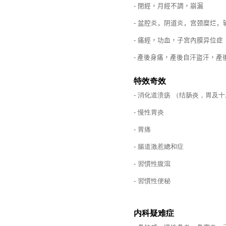
-
閉經
，
月經不調，崩漏
-
盆腔炎，阴道炎，宫颈糜烂，
-
痛經，功血，子宫內膜异位症
-
產後身痛，產後自汗盜汗，產
特效奇效
-
消化道溃疡 （结肠炎，胃及
-
慢性胃炎
-
胃痛
-
腸道激惹總和症
-
習慣性腹瀉
-
習慣性便秘
内科疑难症