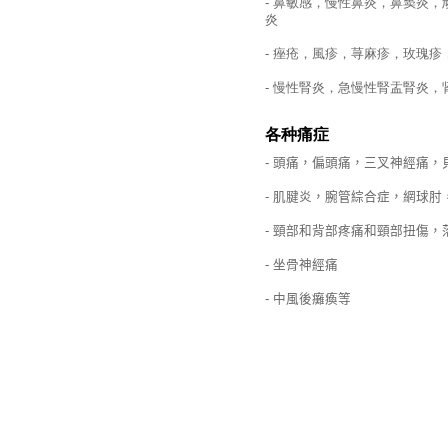
- 鼻敏感，慢性鼻炎，鼻窦炎
炎
- 痤疮，風疹，荨麻疹，玫瑰
- 慢性腎炎，急慢性腎盂腎炎，
各种痛症
-
頭痛，偏頭痛，三叉神經痛，
-
肌腱炎，腕管綜合症，網球肘
-
頸部和背部疼痛和頸部扭傷，
-
坐骨神經痛
-
中風後癱瘓等