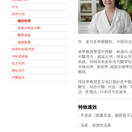
中文
診所介紹
醫師簡歷
草藥片劑及沖劑
醫療保險
院，多伦多肿瘤醫院。中国河北
服務範圍
徐寜妇科研究所
徐寧教授學貫中西醫，精通內､婦
消化道疾病
中醫理念，精读古书，博采众芳
风格。同時具有多年現代醫學研究
经方经药
生物化學､ 免疫學､細胞生物
痛症治疗
難病。
中醫格言
现徐寧教授是安省註冊針灸中醫
醫生，结合中醫､ 针灸､ 食療
語､ 普通話､ 日本語为你服务。
特效速效
-
不孕症（卵巢早衰，输卵管不
- 流產，習慣性流產